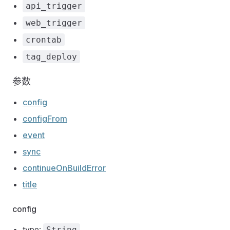
api_trigger
web_trigger
crontab
tag_deploy
参数
config
configFrom
event
sync
continueOnBuildError
title
config
type:
String