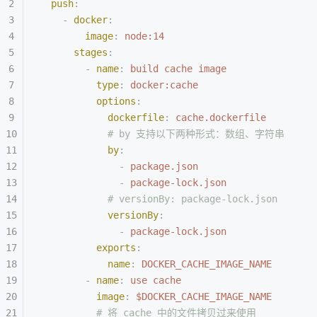
  push
:
    -
 docker
:
        image
:
 node:14
      stages
:
        -
 name
:
 build cache image
          type
:
 docker:cache
          options
:
            dockerfile
:
 cache.dockerfile
            # by 支持以下两种形式：数组、字符串
            by
:
              -
 package.json
              -
 package-lock.json
            # versionBy: package-lock.json
            versionBy
:
              -
 package-lock.json
          exports
:
            name
:
 DOCKER_CACHE_IMAGE_NAME
        -
 name
:
 use cache
          image
:
 $DOCKER_CACHE_IMAGE_NAME
          # 将 cache 中的文件拷贝过来使用