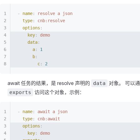
-
 name
:
 resolve a json
  type
:
 cnb:resolve
  options
:
    key
:
 demo
    data
:
      a
:
 1
      b
:
        c
:
 2
await 任务的结果，是 resolve 声明的
对象。 可以
data
访问这个对象，示例：
exports
-
 name
:
 await a json
  type
:
 cnb:await
  options
:
    key
:
 demo