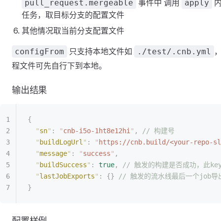
事件中 调用
内
pull_request.mergeable
apply
任务，取目标分支的配置文件
其他情况取当前分支配置文件
只支持本地文件如
configFrom
./test/.cnb.yml
程文件可先自行下到本地。
输出结果
{
  "
sn
"
:
 "
cnb-i5o-1ht8e12hi
"
,
 // 构建号
  "
buildLogUrl
"
:
 "
https://cnb.build/<your-repo-sl
  "
message
"
:
 "
success
"
,
  "
buildSuccess
"
:
 true
,
 // 触发的构建是否成功，此k
  "
lastJobExports
"
:
 {}
 // 触发的流水线最后一个job
}
配置样例