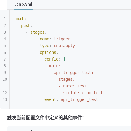
.cnb.yml
main
:
  push
:
    -
 stages
:
        -
 name
:
 trigger
          type
:
 cnb:apply
          options
:
            config
:
 |
              main:
                api_trigger_test: 
                - stages:
                  - name: test
                    script: echo test
            event
:
 api_trigger_test
触发当前配置文件中定义的其他事件
：