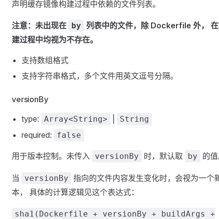
声明缓存镜像构建过程中依赖的文件列表。
注意：未出现在
列表中的文件，除 Dockerfile 外， 
by
建过程中均视为不存在。
支持数组格式
支持字符串格式，多个文件用英文逗号分隔。
versionBy
type:
|
Array<String>
String
required:
false
用于版本控制。未传入
时，默认取
的值
versionBy
by
当
指向的文件内容发生变化时，会视为一个
versionBy
本， 具体的计算逻辑见这个表达式：
sha1(Dockerfile + versionBy + buildArgs +