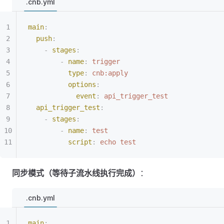
.cnb.yml
main
:
  push
:
    -
 stages
:
        -
 name
:
 trigger
          type
:
 cnb:apply
          options
:
            event
:
 api_trigger_test
  api_trigger_test
:
    -
 stages
:
        -
 name
:
 test
          script
:
 echo test
同步模式（等待子流水线执行完成）
：
.cnb.yml
main
: