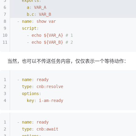
  exports
:
    a
:
 VAR_A
    b.c
:
 VAR_B
-
 name
:
 show var
  script
:
    -
 echo ${VAR_A}
 # 1
    -
 echo ${VAR_B}
 # 2
当然，也可以不传送任务内容，仅仅表示一个等待动作：
-
 name
:
 ready
  type
:
 cnb:resolve
  options
:
    key
:
 i-am-ready
-
 name
:
 ready
  type
:
 cnb:await