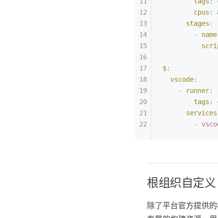
        tags
:
 
        cpus
:
 
      stages
:
        -
 name
          scri
$
:
  vscode
:
    -
 runner
:
        tags
:
 
      services
        -
 vsco
根组织自定义 R
除了平台官方提供的构