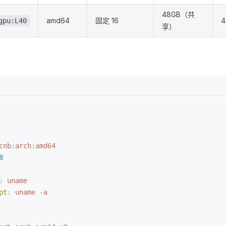
48GB（共
amd64
固定 16
gpu:L40
享）
cnb:arch:amd64
8
:
 uname
pt
:
 uname -a