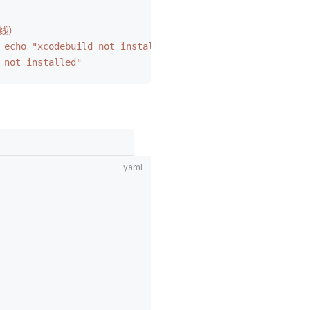
水线）
 echo "xcodebuild not installed"
 not installed"