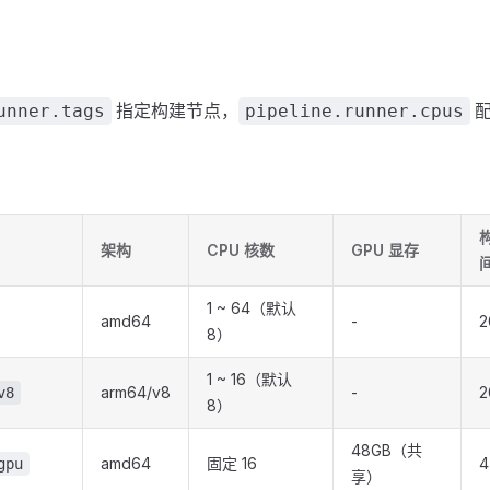
指定构建节点，
配
unner.tags
pipeline.runner.cpus
架构
CPU 核数
GPU 显存
1 ~ 64（默认
amd64
-
2
8）
1 ~ 16（默认
arm64/v8
-
2
v8
8）
48GB（共
amd64
固定 16
gpu
享）