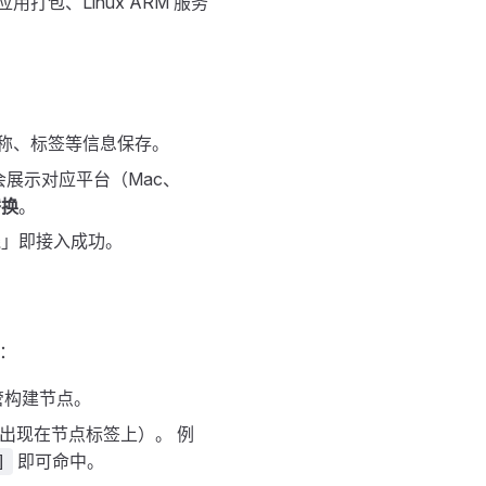
打包、Linux ARM 服务
称、标签等信息保存。
会展示对应平台（Mac、
替换
。
在线」即接入成功。
：
管构建节点。
需出现在节点标签上）。 例
即可命中。
]