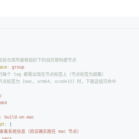
 使用当前仓库所属根组织下的自托管构建节点
ace
:
 group
 列出的每个 tag 都需出现在节点标签上（节点标签为超集）
如节点标签为 [mac, arm64, xcode15] 时，下面这组可命中
c
m64
:
 build-on-mac
pt
:
 |
  # 查看系统信息（验证确实跑在 mac 节点）
_vers