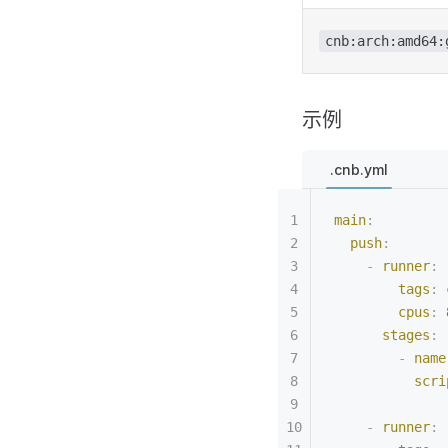
cnb:arch:amd64:
示例
.cnb.yml
main
:
  push
:
    -
 runner
:
        tags
:
 
        cpus
:
 
      stages
:
        -
 name
          scri
    -
 runner
: