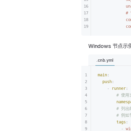
            un
         
            co
            co
Windows 节点示
.cnb.yml
main
:
  push
:
    -
 runner
:
        #
        namesp
        #
        # 例
        tags
:
          -
 wi