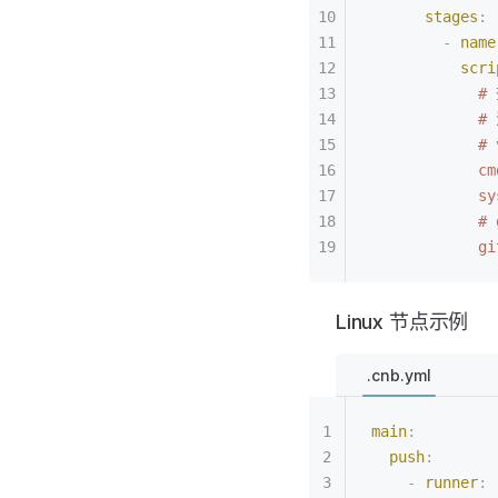
      stages
:
        -
 name
          scri
          
            #
            
            cm
            sy
           
            gi
Linux 节点示例
.cnb.yml
main
:
  push
:
    -
 runner
: