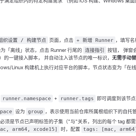
足组织内的特定构建需求 （例如 iOS 构建、Windows 桌面应用
页面，点击
，填写名
组织设置 / 构建节点
+ 新增 Runner
「离线」状态，点击 Runner 行尾的
按钮， 弹窗
连接指引
inux）的一键接入脚本， 并自动注入该节点的唯一标识，
无需手动
indows/Linux 构建机上执行对应平台的脚本，节点状态变为「
过
+
即可调度到该节点
runner.namespace
runner.tags
设为
，表示使用当前仓库所属根组织下的自托
pace
group
必须是节点已声明标签的子集（"与"关系，列出的每个 tag 都
时，配置
ac, arm64, xcode15]
tags: [mac, arm64