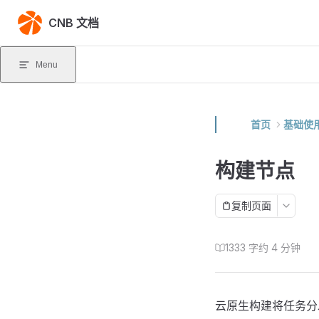
Skip to content
CNB 文档
Menu
首页
基础使
构建节点
复制页面
1333 字
约 4 分钟
云原生构建将任务分发