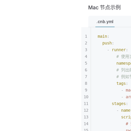
Mac 节点示例
.cnb.yml
main
:
  push
:
    -
 runner
:
        #
        namesp
        #
        # 例
        tags
:
          -
 ma
          -
 ar
      stages
:
        -
 name
          scri
          
            sw