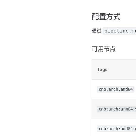
配置方式
通过
pipeline.r
可用节点
Tags
cnb:arch:amd64
cnb:arch:arm64:
cnb:arch:amd64: