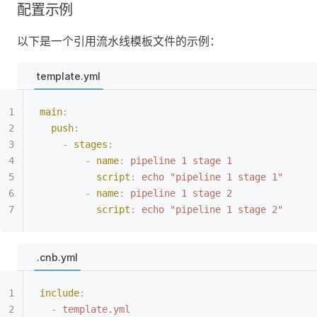
配置示例
以下是一个引用流水线模板文件的示例：
template.yml
main
:
  push
:
    -
 stages
:
        -
 name
:
 pipeline 1 stage 1
          script
:
 echo "pipeline 1 stage 1"
        -
 name
:
 pipeline 1 stage 2
          script
:
 echo "pipeline 1 stage 2"
.cnb.yml
include
:
  -
 template.yml